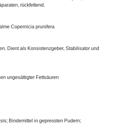
äparaten, rückfettend.
alme Copernicia prunifera
n. Dient als Konsistenzgeber, Stabilisator und
len ungesättigter Fettsäuren
asis; Bindemittel in gepressten Pudern;