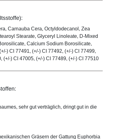
tsstoffe):
era, Carnauba Cera, Octyldodecanol, Zea
tearoyl Stearate, Glyceryl Linoleate, D-Mixed
orosilicate, Calcium Sodium Borosilicate,
(+/-) CI 77491, (+/-) CI 77492, (+/-) CI 77499,
0, (+/-) CI 47005, (+/-) CI 77489, (+/-) CI 77510
toffen:
mes, sehr gut verträglich, dringt gut in die
mexikanischen Gräsern der Gattung Euphorbia