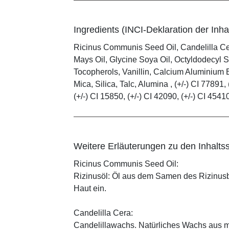
Ingredients (INCI-Deklaration der Inhal
Ricinus Communis Seed Oil, Candelilla C
Mays Oil, Glycine Soya Oil, Octyldodecyl S
Tocopherols, Vanillin, Calcium Aluminium B
Mica, Silica, Talc, Alumina , (+/-) CI 77891, 
(+/-) CI 15850, (+/-) CI 42090, (+/-) CI 4541
Weitere Erläuterungen zu den Inhaltss
Ricinus Communis Seed Oil:
Rizinusöl: Öl aus dem Samen des Rizinusbau
Haut ein.
Candelilla Cera:
Candelillawachs. Natürliches Wachs aus 